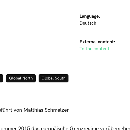
Language:
Deutsch
External content:
To the content
m
Global North
Global South
geführt von Matthias Schmelzer
m Sommer 2015 das europäische Grenzregime vorübergeh