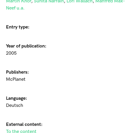
Martin Khor
,
Sunita Narrain
,
Lori Wallach
,
Manfred Max-
Neef u.a.
Entry type:
Year of publication:
2005
Publishers:
McPlanet
Language:
Deutsch
External content:
To the content