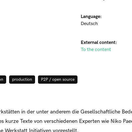
Language:
Deutsch
External content:
To the content
on
production
P2P / open source
kstätten in der unter anderem die Gesellschaftliche Be
 es kurze Texte von verschiedenen Experten wie Niko Pae
 Werkstatt Initiativen vorgestellt.