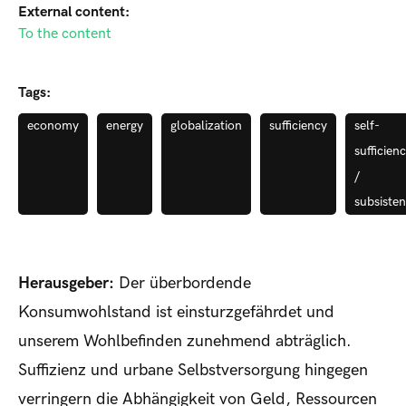
External content:
To the content
Tags:
economy
energy
globalization
sufficiency
self-
sufficien
/
subsiste
Herausgeber:
Der überbordende
Konsumwohlstand ist einsturzgefährdet und
unserem Wohlbefinden zunehmend abträglich.
Suffizienz und urbane Selbstversorgung hingegen
verringern die Abhängigkeit von Geld, Ressourcen