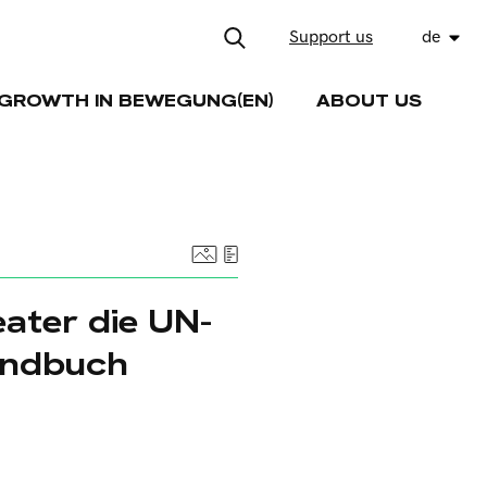
Support us
de
GROWTH IN BEWEGUNG(EN)
ABOUT US
eater die UN-
handbuch