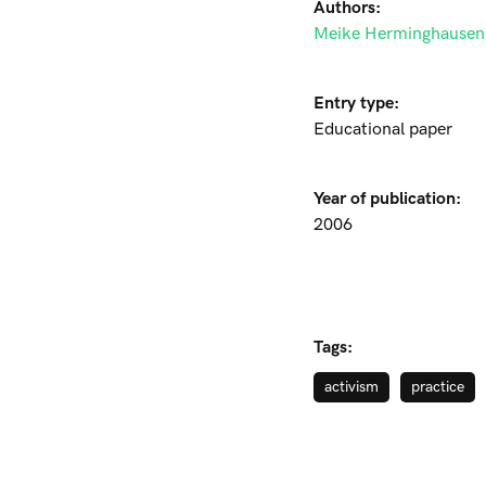
Authors:
Meike Herminghausen
Entry type:
Educational paper
Year of publication:
2006
Tags:
activism
practice