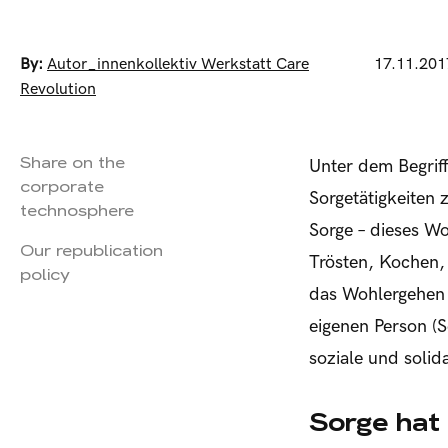
By:
Autor_innenkollektiv Werkstatt Care
17.11.201
Revolution
Share on the
Unter dem Begrif
corporate
Sorgetätigkeiten
technosphere
Sorge – dieses Wo
Our republication
Trösten, Kochen,
policy
das Wohlergehen 
eigenen Person (S
soziale und soli
Sorge hat 