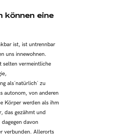
n können eine
bar ist, ist untrennbar
en uns innewohnen.
t selten vermeintliche
ie,
als ́natürlich ́ zu
als autonom, von anderen
ene Körper werden als ihm
er, das gezähmt und
nd dagegen davon
er verbunden. Allerorts