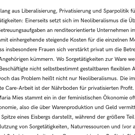
lang aus Liberalisierung, Privatisierung und Sparpolitik f
ätigkeiten: Einerseits setzt sich im Neoliberalismus die 
 Betreuungsaufgaben an renditeorientierte Unternehmen i
amit einhergehende steigende Kosten für die einzelnen 
ss insbesondere Frauen sich verstärkt privat um die Bet
 Angehörigen kümmern. Wo Sorgetätigkeiten zur Ware werd
eschäftigte nicht selbstbestimmt gestaltbaren flexiblen 
och das Problem heißt nicht nur Neoliberalismus. Die im 
e Care-Arbeit ist der Nährboden für privatisierten Profit
Maria Mies stammt ein in der feministischen Ökonomie of
nomie, also die über Warenproduktion und Geld vermitte
pitze eines Eisbergs darstellt, während der größere Teil
Nutzung von Sorgetätigkeiten, Naturressourcen und (vor 