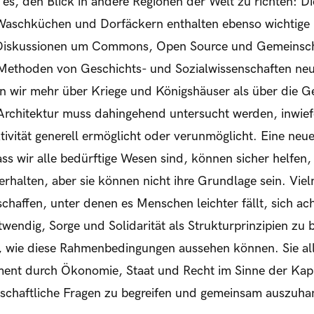
t es, den Blick in andere Regionen der Welt zu richten: 
aschküchen und Dorfäckern enthalten ebenso wichtige I
Diskussionen um Commons, Open Source und Gemeinschaf
Methoden von Geschichts- und Sozialwissenschaften neu 
n wir mehr über Kriege und Königshäuser als über die G
chitektur muss dahingehend untersucht werden, inwiefer
ivität generell ermöglicht oder verunmöglicht. Eine neue
ss wir alle bedürftige Wesen sind, können sicher helfen, 
 erhalten, aber sie können nicht ihre Grundlage sein. Vi
affen, unter denen es Menschen leichter fällt, sich ac
twendig, Sorge und Solidarität als Strukturprinzipien zu b
, wie diese Rahmenbedingungen aussehen können. Sie all
ment durch Ökonomie, Staat und Recht im Sinne der Kapi
lschaftliche Fragen zu begreifen und gemeinsam auszuha