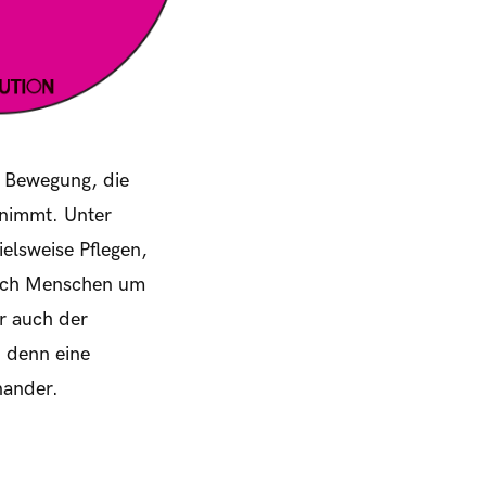
e Bewegung, die
 nimmt. Unter
elsweise Pflegen,
 sich Menschen um
r auch der
, denn eine
nander.