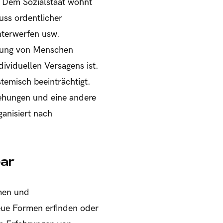
. Dem Sozialstaat wohnt
uss ordentlicher
nterwerfen usw.
erung von Menschen
ividuellen Versagens ist.
temisch beeinträchtigt.
ehungen und eine andere
ganisiert nach
bar
rmen und
eue Formen erfinden oder