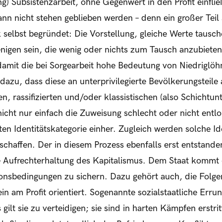
g) Subsistenzarbeit, ohne Gegenwert in den Profit einflie
nn nicht stehen geblieben werden – denn ein großer Teil s
ik selbst begründet: Die Vorstellung, gleiche Werte tausc
jenigen sein, die wenig oder nichts zum Tausch anzubiete
damit die bei Sorgearbeit hohe Bedeutung von Niedriglöhne
dazu, dass diese an unterprivilegierte Bevölkerungsteile
en, rassifizierten und/oder klassistischen (also Schicht
nicht nur einfach die Zuweisung schlecht oder nicht entlo
n Identitätskategorie einher. Zugleich werden solche Ide
schaffen. Der in diesem Prozess ebenfalls erst entstanden
die Aufrechterhaltung des Kapitalismus. Dem Staat kommt
onsbedingungen zu sichern. Dazu gehört auch, die Folge
ein am Profit orientiert. Sogenannte sozialstaatliche Erru
 gilt sie zu verteidigen; sie sind in harten Kämpfen erst