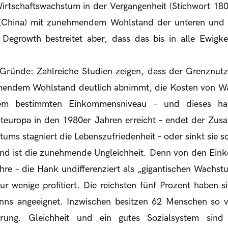
Wirtschaftswachstum in der Vergangenheit (Stichwort 18
 (China) mit zunehmendem Wohlstand der unteren und m
egrowth bestreitet aber, dass das bis in alle Ewigke
Gründe: Zahlreiche Studien zeigen, dass der Grenznutz
mendem Wohlstand deutlich abnimmt, die Kosten von W
nem bestimmten Einkommensniveau – und dieses ha
europa in den 1980er Jahren erreicht – endet der Zu
ums stagniert die Lebenszufriedenheit – oder sinkt sie s
und ist die zunehmende Ungleichheit. Denn von den E
hre – die Hank undifferenziert als „gigantischen Wachstu
r wenige profitiert. Die reichsten fünf Prozent haben s
s angeeignet. Inzwischen besitzen 62 Menschen so vi
rung. Gleichheit und ein gutes Sozialsystem sind 