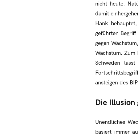
nicht heute. Na
damit einhergehe
Hank behauptet, 
geführten Begrif
gegen Wachstum,
Wachstum. Zum B
Schweden lässt 
Fortschrittsbegr
ansteigen des BIP
Die Illusio
Unendliches Wac
basiert immer a