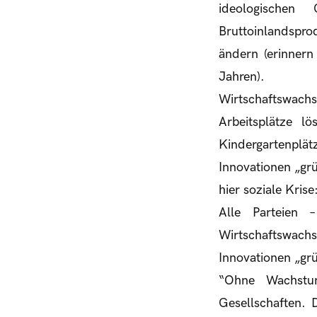
ideologischen
Bruttoinlandspro
ändern (erinnern
Jahren).
Wirtschaftswach
Arbeitsplätze l
Kindergartenpl
Innovationen „gr
hier soziale Krise
Alle Parteien
Wirtschaftswach
Innovationen „gr
“Ohne Wachstum 
Gesellschaften. 