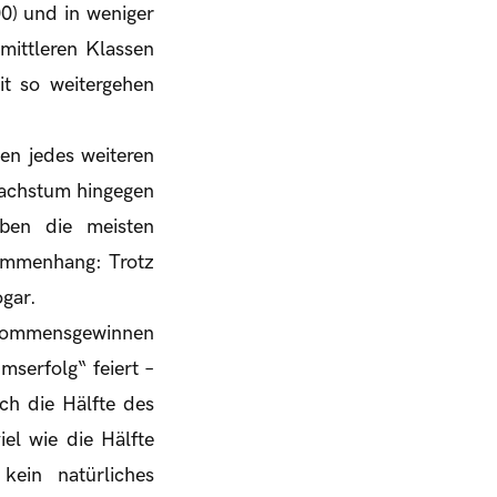
00) und in weniger
ittleren Klassen
it so weitergehen
en jedes weiteren
achstum hingegen
ben die meisten
sammenhang: Trotz
ogar.
inkommensgewinnen
mserfolg“ feiert –
ich die Hälfte des
el wie die Hälfte
kein natürliches