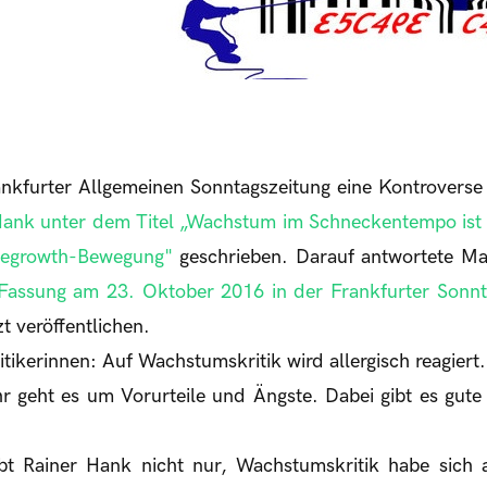
rankfurter Allgemeinen Sonntagszeitung eine Kontrovers
Hank unter dem Titel „Wachstum im Schneckentempo ist i
„Degrowth-Bewegung"
geschrieben. Darauf antwortete Mat
 Fassung am 23. Oktober 2016 in der Frankfurter Sonnta
t veröffentlichen.
itikerinnen: Auf Wachstumskritik wird allergisch reagiert
hr geht es um Vorurteile und Ängste. Dabei gibt es gute
ibt Rainer Hank nicht nur, Wachstumskritik habe sich al