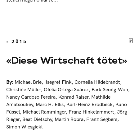
stehen hegemonial ve...
• 2015
«Diese Wirtschaft tötet»
By:
Michael Brie
,
Ilsegret Fink
,
Cornelia Hildebrandt
,
Christine Müller
,
Ofelia Ortega Suárez
,
Park Seong-Won
,
Nancy Cardoso Pereira
,
Konrad Raiser
,
Mathilde
Amatsoukey
,
Marc H. Ellis
,
Karl-Heinz Brodbeck
,
Kuno
Füssel
,
Michael Ramminger
,
Franz Hinkelammert
,
Jörg
Rieger
,
Beat Dietschy
,
Martin Robra
,
Franz Segbers
,
Simon Wiesgickl