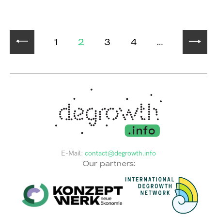
1
2
3
4
…
E-Mail:
contact@degrowth.info
Our partners: