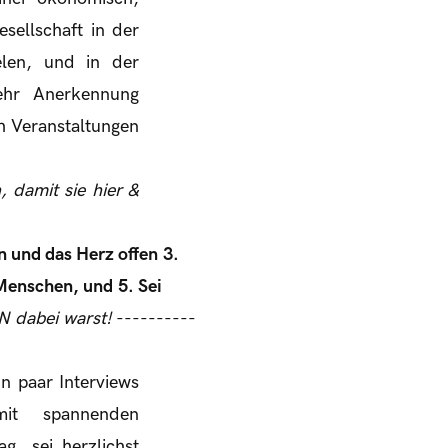
sellschaft in der
elen, und in der
mehr Anerkennung
h Veranstaltungen
 damit sie hier &
n und das Herz offen
3.
 Menschen, und
5. Sei
N dabei warst!
----------
n paar Interviews
it spannenden
g, sei herzlichst