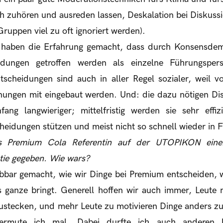
lich zuhören und ausreden lassen, Deskalation bei Diskussi
Gruppen viel zu oft ignoriert werden).
 haben die Erfahrung gemacht, dass durch Konsensdemo
idungen getroffen werden als einzelne Führungspers
tscheidungen sind auch in aller Regel sozialer, weil v
ungen mit eingebaut werden. Und: die dazu nötigen Di
ng langwieriger; mittelfristig werden sie sehr effiz
heidungen stützen und meist nicht so schnell wieder in F
s Premium Cola Referentin auf der UTOPIKON ein
ie gegeben. Wie wars?
ebbar gemacht, wie wir Dinge bei Premium entscheiden, 
 ganze bringt. Generell hoffen wir auch immer, Leute 
ustecken, und mehr Leute zu motivieren Dinge anders z
vermute ich mal. Dabei durfte ich auch anderen h