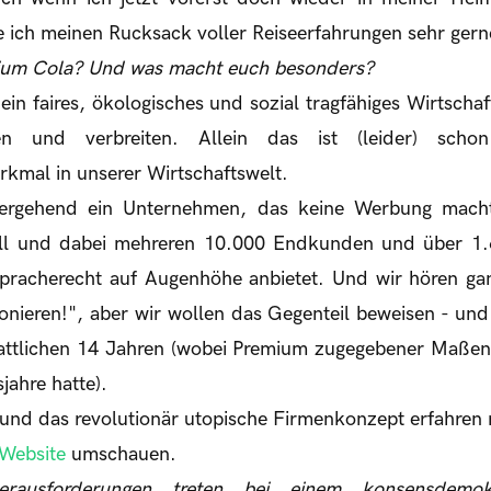
le ich meinen Rucksack voller Reiseerfahrungen sehr gern
mium Cola? Und was macht euch besonders?
ein faires, ökologisches und sozial tragfähiges Wirtscha
ben und verbreiten. Allein das ist (leider) schon
rkmal in unserer Wirtschaftswelt.
tergehend ein Unternehmen, das keine Werbung mach
will und dabei mehreren 10.000 Endkunden und über 1.
spracherecht auf Augenhöhe anbietet. Und wir hören ga
onieren!", aber wir wollen das Gegenteil beweisen - un
tattlichen 14 Jahren (wobei Premium zugegebener Maßen
ahre hatte).
nd das revolutionär utopische Firmenkonzept erfahren 
Website
umschauen.
ausforderungen treten bei einem konsensdemokra