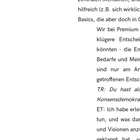
hilfreich (z.B. sich wirk
Basics, die aber doch in 
Wir bei Premium
klügere Entsche
könnten - die En
Bedarfe und Mein
sind nur am Anfa
getroffenen Entsc
TR: Du hast al
Konsensdemokrat
ET: Ich habe erl
tun, und was das
und Visionen anz
geklappt hat, 