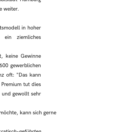
e weiter.
ftsmodell in hoher
 ein ziemliches
t, keine Gewinne
600 gewerblichen
nz oft: "Das kann
d Premium tut dies
 und gewollt sehr
möchte, kann sich gerne
tisch-geführten