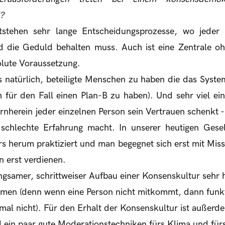
?
tstehen sehr lange Entscheidungsprozesse, wo jeder 
nd die Geduld behalten muss. Auch ist eine Zentrale 
lute Voraussetzung.
s natürlich, beteiligte Menschen zu haben die das Syst
 für den Fall einen Plan-B zu haben). Und sehr viel ein
herein jeder einzelnen Person sein Vertrauen schenkt -
schlechte Erfahrung macht. In unserer heutigen Gesel
rs herum praktiziert und man begegnet sich erst mit Mi
n erst verdienen.
gsamer, schrittweiser Aufbau einer Konsenskultur sehr hi
men (denn wenn eine Person nicht mitkommt, dann funkt
l nicht). Für den Erhalt der Konsenskultur ist außerdem
 ein paar gute Moderationstechniken fürs Klima und für