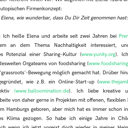
 utopischen Firmenkonzept:
 Elena, wie wunderbar, dass Du Dir Zeit genommen hast: 
: Ich heiße Elena und arbeite seit zwei Jahren bei
Pre
gem an dem Thema Nachhaltigkeit interessiert, un
s Potenzial einer Sharing-Kultur (
www.yunity.org
). Ic
desweiten Orgateams von foodsharing (
www.foodsharing
 'grassroots'-Bewegung möglich gemacht hat. Drüber hin
gegründet, wie z.B. ein Online-Start-up (
www.thejam
lektiv
(www.balloomination.de
). Ich liebe kreative 
eite von daher gerne in Projekten mit offenen, flexiblen 
um Hamburgs geboren, aber mich hat es immer schon in
es Klima gezogen. So habe ich einige Jahre in Chil
ch wenn ich jetzt vorerst doch wieder in meiner Hei