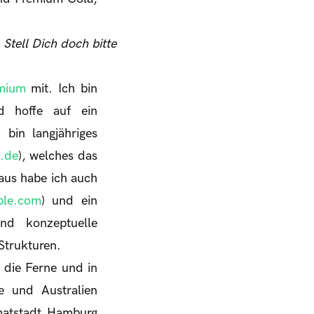
Stell Dich doch bitte
mium
mit. Ich bin
d hoffe auf ein
h bin langjähriges
.de
), welches das
aus habe ich auch
ble.com
) und ein
und konzeptuelle
Strukturen.
 die Ferne und in
e und Australien
matstadt Hamburg