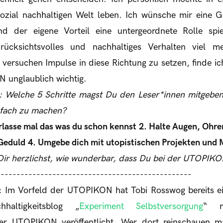
ozial nachhaltigen Welt leben. Ich wünsche mir eine Ge
d der eigene Vorteil eine untergeordnete Rolle spi
 rücksichtsvolles und nachhaltiges Verhalten viel 
ersuchen Impulse in diese Richtung zu setzen, finde ic
 unglaublich wichtig.
 Welche 5 Schritte magst Du den Leser*innen mitgeben,
infach zu machen?
erlasse mal das was du schon kennst
2. Halte Augen, Ohre
 Geduld
4. Umgebe dich mit utopistischen Projekten und
ir herzlichst, wie wunderbar, dass Du bei der UTOPIKO
-------------------------------------------------
:
Im Vorfeld der UTOPIKON hat Tobi Rosswog bereits ei
altigkeitsblog „
Experiment Selbstversorgung
“ m
er UTOPIKON veröffentlicht. Wer dort reinschauen ma