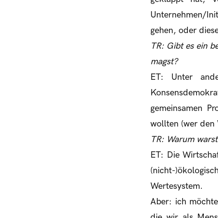
Unternehmen/Ini
gehen, oder dies
TR: Gibt es ein 
magst?
ET: Unter and
Konsensdemokr
gemeinsamen Pro
wollten (wer den
TR: Warum warst
ET: Die Wirtschaf
(nicht-)ökologis
Wertesystem.
Aber: ich möcht
die wir als Mens