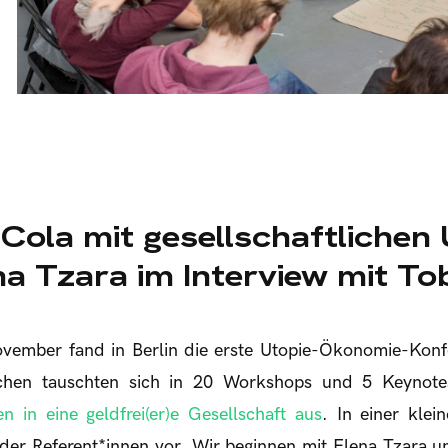
Cola mit gesellschaftlichen 
na Tzara im Interview mit T
ovember fand in Berlin die erste Utopie-Ökonomie-Ko
schen tauschten sich in 20 Workshops und 5 Keynot
n in eine geldfrei(er)e Gesellschaft aus
. In einer klei
e der Referent*innen vor. Wir beginnen mit Elena Tzara