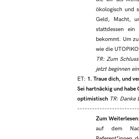
ökologisch und s
Geld, Macht, un
stattdessen ein
bekommt. Um zu v
wie die UTOPIKON
TR: Zum Schluss:
jetzt beginnen e
ET:
1. Traue dich, und v
Sei hartnäckig und habe
optimistisch
TR: Danke D
------------------------
Zum Weiterlesen
auf dem Nachh
Referent*innen d