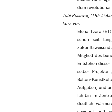
dem revolutionär
Tobi Rosswog (TR): Liebe
kurz vor.
Elena Tzara (ET)
schon seit lan
zukunftsweisende
Mitglied des bun
Entstehen dieser
selber Projekte 
Ballon-Kunstkol
Aufgaben, und arb
Ich bin im Zentr
deutlich wärmer
gewohnt, und au