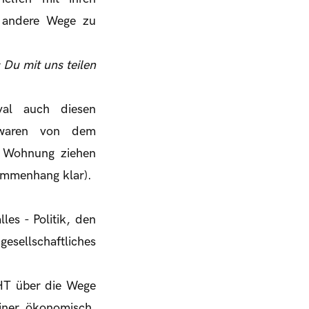
z andere Wege zu
Du mit uns teilen
al auch diesen
 waren von dem
e Wohnung ziehen
ammenhang klar).
les - Politik, den
esellschaftliches
HT über die Wege
einer ökonomisch,