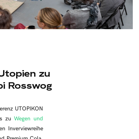
Utopien zu
obi Rosswog
nferenz UTOPIKON
es zu
Wegen und
nen Inverviewreihe
 und Premium Cola,