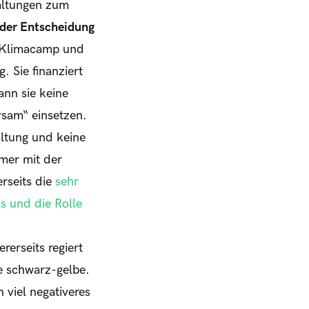
altungen zum
 der Entscheidung
m Klimacamp und
. Sie finanziert
ann sie keine
rsam“ einsetzen.
altung und keine
mmer mit der
rseits die
sehr
s und die Rolle
erseits regiert
e schwarz-gelbe.
 viel negativeres