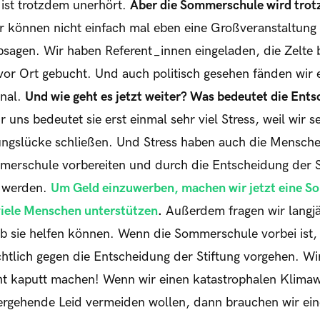
ist trotzdem unerhört.
Aber die Sommerschule wird trot
ir können nicht einfach mal eben eine Großveranstaltung 
sagen. Wir haben Referent_innen eingeladen, die Zelte b
vor Ort gebucht. Und auch politisch gesehen fänden wir 
gnal.
Und wie geht es jetzt weiter? Was bedeutet die Ents
 uns bedeutet sie erst einmal sehr viel Stress, weil wir 
ungslücke schließen. Und Stress haben auch die Menschen
erschule vorbereiten und durch die Entscheidung der S
t werden.
Um Geld einzuwerben, machen wir jetzt eine S
 viele Menschen unterstützen
.
Außerdem fragen wir langjä
ob sie helfen können. Wenn die Sommerschule vorbei ist,
chtlich gegen die Entscheidung der Stiftung vorgehen. Wi
cht kaputt machen! Wenn wir einen katastrophalen Klima
ergehende Leid vermeiden wollen, dann brauchen wir ein