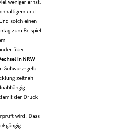
iel weniger ernst.
achhaltigem und
Und solch einen
ntag zum Beispiel
gem
ander über
 Wechsel in NRW
on Schwarz-gelb
cklung zeitnah
 Unabhängig
 damit der Druck
prüft wird. Dass
ückgängig