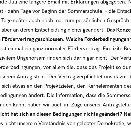
Ende Juli eine längere Email mit Erklärungen abgegeben.
t - zehn Tage vor Beginn der Sommerschule! - die Entsch
i Tage später auch noch mal zum persönlichen Gespräch 
t aber an deren Entscheidung nichts geändert.
Das Konze
en Fördervertrag geschlossen. Welche Förderbedingungen 
erst einmal ein ganz normaler Fördervertrag. Explizite B
vilem Ungehorsam finden sich darin gar nicht. Der Vertr
rderbedingungen, vor allem die, dass das Projekt so du
nserem Antrag steht. Der Vertrag verpflichtet uns dazu, d
 sich etwas an den Projektzielen, den Kernelementen des
 Bedingungen ändert. Die Information, dass die Sommers
nden kann, haben wir auch im Zuge unserer Antragstellu
Sicht hat sich an diesen Bedingungen nichts geändert?
Nei
es nicht unserem Verständnis von gelebter Demokratie, we