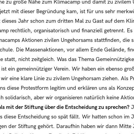
ne zu große Nähe zum Klimacamp und damit zu zivilem 
 jetzt mit dieser Begründung kam, ist für uns sehr merkw
 dieses Jahr schon zum dritten Mal zu Gast auf dem Kli
p rechtlich, organisatorisch und finanziell getrennt. Es
acamps Aktionen zivilen Ungehorsams stattfinden, die s
chule. Die Massenaktionen, vor allem Ende Gelände, fi
statt, nicht zeitgleich. Was das Thema Gemeinnützigkeit
st ein gemeinnütziger Verein. Wir haben ein ebenso groß
s wir eine klare Linie zu zivilem Ungehorsam ziehen. Als 
uns diese Protestform legitim und erklären uns als Konze
solidarisch, aber wir organisieren natürlich keine Akti
s mit der Stiftung über die Entscheidung zu sprechen?
J
ass diese Entscheidung so spät fällt. Wir hatten schon im 
en der Stiftung gehört. Daraufhin haben wir dann Mitte J