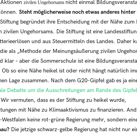
n Aktionen
nicht einmal Bildungsveranst
zivilen Ungehorsams
können.
Steht möglicherweise noch etwas anderes hinter
Stiftung begründet ihre Entscheidung mit der Nähe zu
 zivilen Ungehorsams. Die Stiftung ist eine Landesstiftung
otterieerlösen und aus Steuermitteln des Landes. Daher k
, die als „Methode der Meinungsäußerung zivilen Ungeho
nd klar – aber die Sommerschule ist eine Bildungsveranst
 Ob so eine Nähe heikel ist oder nicht hängt natürlich i
schen Lage zusammen. Nach dem G20-Gipfel gab es ja eine
ale Debatte um die Ausschreitungen am Rande des Gipfel
 Wir vermuten, dass es der Stiftung zu heikel wurde,
tungen mit Nähe zu Klimaaktivismus zu finanzieren. Ander
n-Westfalen keine rot-grüne Regierung mehr, sondern ein
nau?
Die jetzige schwarz-gelbe Regierung hat nicht nur ein