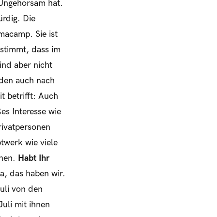
Ungehorsam hat.
ürdig. Die
macamp. Sie ist
 stimmt, dass im
ind aber nicht
nden auch nach
 betrifft: Auch
es Interesse wie
Privatpersonen
ptwerk wie viele
onen.
Habt Ihr
a, das haben wir.
Juli von den
uli mit ihnen