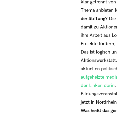
klar getrennt vo
Thema anbieten 
der Stiftung?
Die 
damit zu Aktionen
ihre Arbeit aus L
Projekte fördern
Das ist logisch u
Aktionswerkstatt.
aktuellen politi
aufgeheizte medi
der Linken darin
.
Bildungsveranstal
jetzt in Nordrhei
Was heißt das ge