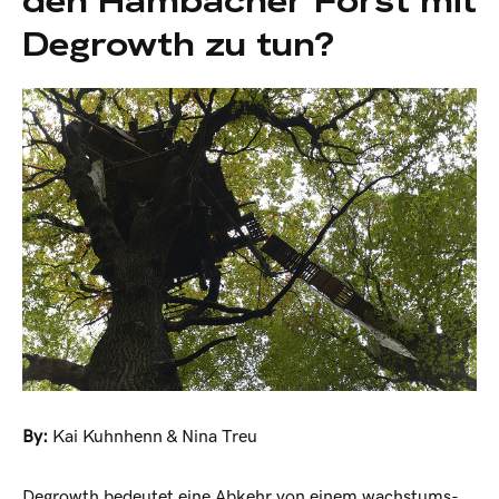
den Hambacher Forst mit
Degrowth zu tun?
By:
Kai Kuhnhenn & Nina Treu
Degrowth bedeutet eine Abkehr von einem wachstums-