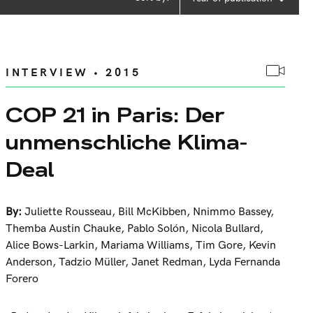
INTERVIEW • 2015
COP 21 in Paris: Der
unmenschliche Klima-
Deal
By:
Juliette Rousseau
,
Bill McKibben
,
Nnimmo Bassey
,
Themba Austin Chauke
,
Pablo Solón
,
Nicola Bullard
,
Alice Bows-Larkin
,
Mariama Williams
,
Tim Gore
,
Kevin
Anderson
,
Tadzio Müller
,
Janet Redman
,
Lyda Fernanda
Forero