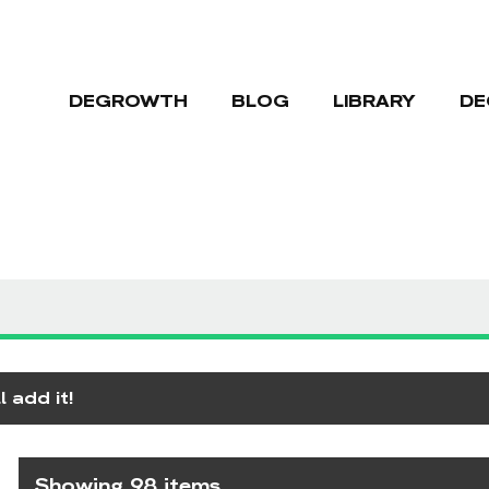
DEGROWTH
BLOG
LIBRARY
DE
 add it!
Showing 98 items