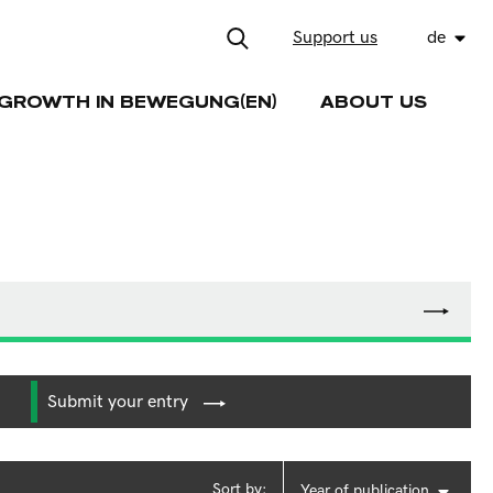
Support us
de
GROWTH IN BEWEGUNG(EN)
ABOUT US
Submit your entry
Sort by:
Year of publication