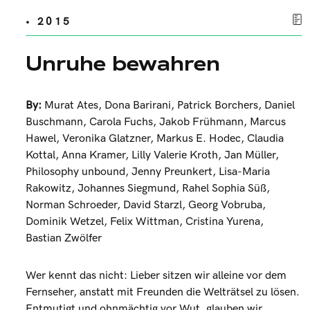
• 2015
Unruhe bewahren
By:
Murat Ates
,
Dona Barirani
,
Patrick Borchers
,
Daniel
Buschmann
,
Carola Fuchs
,
Jakob Frühmann
,
Marcus
Hawel
,
Veronika Glatzner
,
Markus E. Hodec
,
Claudia
Kottal
,
Anna Kramer
,
Lilly Valerie Kroth
,
Jan Müller
,
Philosophy unbound
,
Jenny Preunkert
,
Lisa-Maria
Rakowitz
,
Johannes Siegmund
,
Rahel Sophia Süß
,
Norman Schroeder
,
David Starzl
,
Georg Vobruba
,
Dominik Wetzel
,
Felix Wittman
,
Cristina Yurena
,
Bastian Zwölfer
Wer kennt das nicht: Lieber sitzen wir alleine vor dem
Fernseher, anstatt mit Freunden die Welträtsel zu lösen.
Entmutigt und ohnmächtig vor Wut, glauben wir