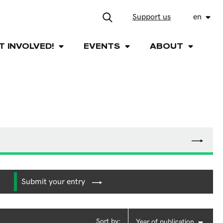
Support us
en
T INVOLVED!
EVENTS
ABOUT
Submit your entry
Sort by:
Year of publication