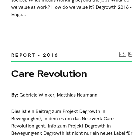
society. What means working beyond the job? What do
we value as work? How do we value it? Degrowth 2016 -
Engli...
REPORT • 2016
Care Revolution
By:
Gabriele Winker
,
Matthias Neumann
Dies ist ein Beitrag zum Projekt Degrowth in
Bewegung(en), in dem es um das Netzwerk Care
Revolution geht. Info zum Projekt Degrowth in
Bewegung(en): Degrowth ist nicht nur ein neues Label für