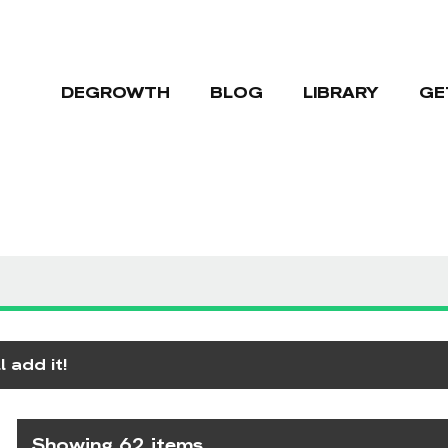
DEGROWTH
BLOG
LIBRARY
GE
 add it!
Showing 62 items