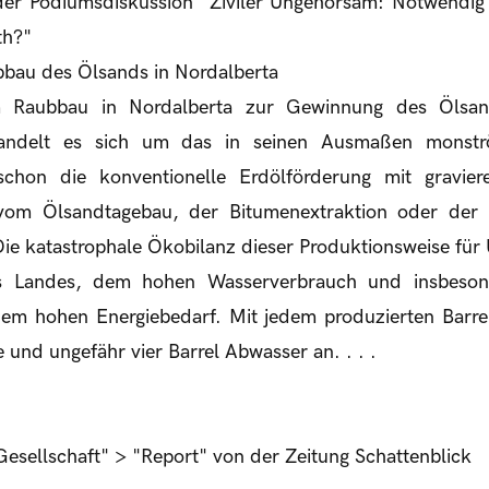
 der Podiumsdiskussion "Ziviler Ungehorsam: Notwendi
th?"
bau des Ölsands in Nordalberta
 Raubbau in Nordalberta zur Gewinnung des Ölsand
 handelt es sich um das in seinen Ausmaßen monstr
schon die konventionelle Erdölförderung mit gravie
vom Ölsandtagebau, der Bitumenextraktion oder der 
Die katastrophale Ökobilanz dieser Produktionsweise für 
es Landes, dem hohen Wasserverbrauch und insbeso
em hohen Energiebedarf. Mit jedem produzierten Barrel
und ungefähr vier Barrel Abwasser an. . . .
sellschaft" > "Report" von der Zeitung Schattenblick