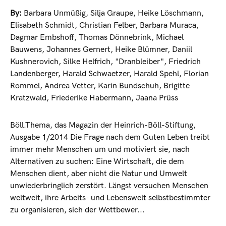
By:
Barbara Unmüßig
,
Silja Graupe
,
Heike Löschmann
,
Elisabeth Schmidt
,
Christian Felber
,
Barbara Muraca
,
Dagmar Embshoff
,
Thomas Dönnebrink
,
Michael
Bauwens
,
Johannes Gernert
,
Heike Blümner
,
Daniil
Kushnerovich
,
Silke Helfrich
,
"Dranbleiber"
,
Friedrich
Landenberger
,
Harald Schwaetzer
,
Harald Spehl
,
Florian
Rommel
,
Andrea Vetter
,
Karin Bundschuh
,
Brigitte
Kratzwald
,
Friederike Habermann
,
Jaana Prüss
Böll.Thema, das Magazin der Heinrich-Böll-Stiftung,
Ausgabe 1/2014 Die Frage nach dem Guten Leben treibt
immer mehr Menschen um und motiviert sie, nach
Alternativen zu suchen: Eine Wirtschaft, die dem
Menschen dient, aber nicht die Natur und Umwelt
unwiederbringlich zerstört. Längst versuchen Menschen
weltweit, ihre Arbeits- und Lebenswelt selbstbestimmter
zu organisieren, sich der Wettbewer...