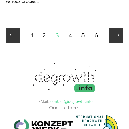
various proces...
1
2
3
4
5
6
E-Mail:
contact@degrowth.info
Our partners: